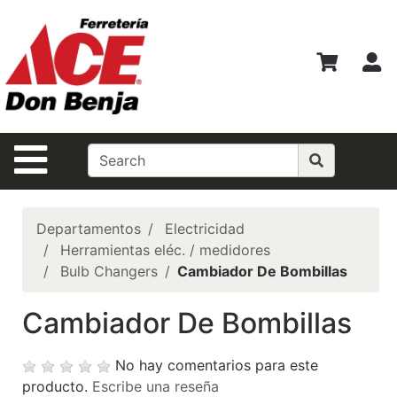
Ver
Departamentos
M
Búsqueda
Avanzada
Departamentos
Navegación de la Página
Shopper del
Mes
Casas Ferrmax
Departamentos
Electricidad
Herramientas eléc. / medidores
Ofertas
Bulb Changers
Cambiador De Bombillas
Financiamiento
Cambiador De Bombillas
BEST
SELLERS!!!
No hay comentarios para este
Especiales del
producto.
Escribe una reseña