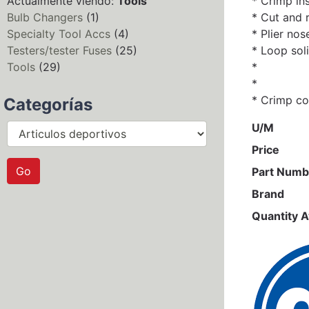
Actualmente viendo:
Tools
* Crimp in
Bulb Changers
(1)
* Cut and 
Specialty Tool Accs
(4)
* Plier nos
Testers/tester Fuses
(25)
* Loop soli
Tools
(29)
*
*
* Crimp co
Categorías
U/M
Price
Part Numb
Brand
Quantity A