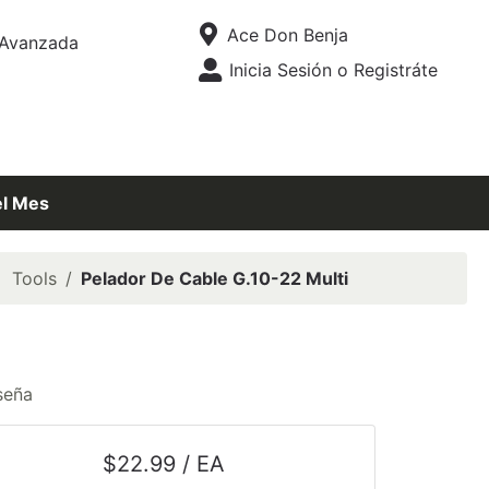
Tienda
Ace Don Benja
Avanzada
Abrir Menú
Inicia Sesión o Registráte
Menú
el Mes
Tools
Pelador De Cable G.10-22 Multi
seña
$22.99 / EA