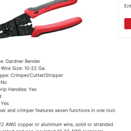
En
e: Gardner Bender
ire Size: 10-22 Ga.
ype: Crimper/Cutter/Stripper
: No
rip Handles: Yes
d
 Yes
per and crimper features seven functions in one tool.
-22 AWG copper or aluminum wire, solid or stranded