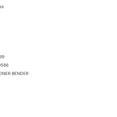
es
99
0586
DNER BENDER