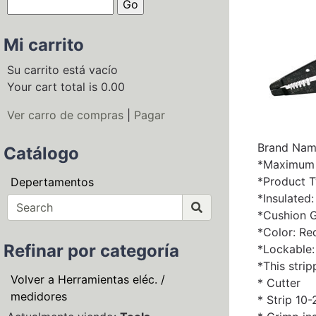
Mi carrito
Su carrito está vacío
Your cart total is 0.00
Ver carro de compras
|
Pagar
Brand Nam
Catálogo
*Maximum W
*Product T
Depertamentos
*Insulated
*Cushion G
*Color: Re
Refinar por categoría
*Lockable:
*This strip
Volver a Herramientas eléc. /
* Cutter
medidores
* Strip 10