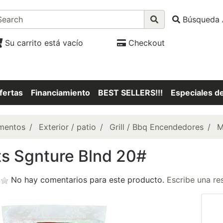
Búsqueda 
Su carrito está vacío
Checkout
fertas
Financiamiento
BEST SELLERS!!!
Especiales d
mentos
Exterior / patio
Grill / Bbq Encendedores
M
ts Sgnture Blnd 20#
No hay comentarios para este producto.
Escribe una re