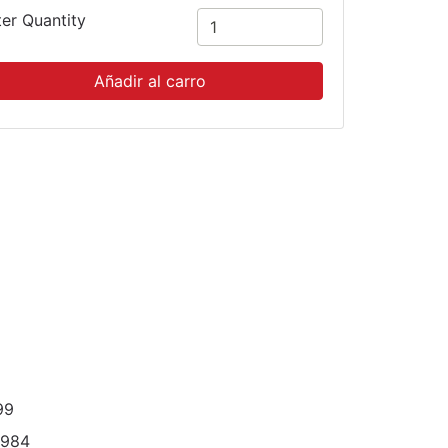
ter Quantity
Añadir al carro
99
3984