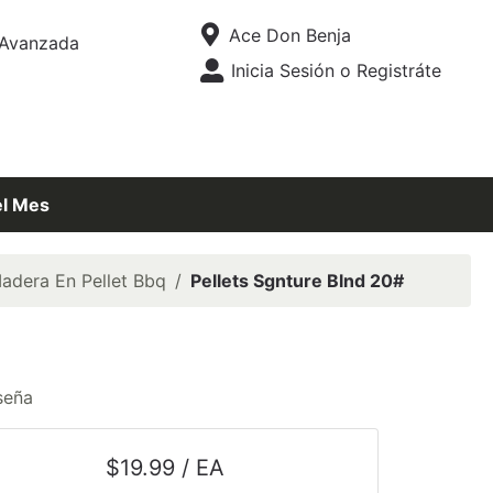
Tienda
Ace Don Benja
Avanzada
Abrir Menú
Inicia Sesión o Registráte
Menú
el Mes
adera En Pellet Bbq
Pellets Sgnture Blnd 20#
seña
$19.99 / EA