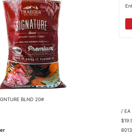
En
SGNTURE BLND 20#
/ EA
$19.
er
801