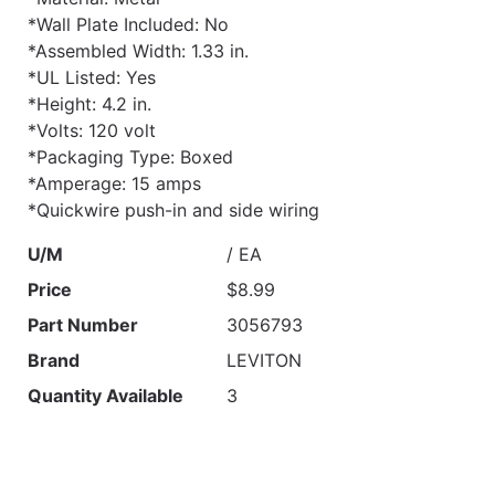
*Wall Plate Included: No
*Assembled Width: 1.33 in.
*UL Listed: Yes
*Height: 4.2 in.
*Volts: 120 volt
*Packaging Type: Boxed
*Amperage: 15 amps
*Quickwire push-in and side wiring
U/M
/ EA
Price
$8.99
Part Number
3056793
Brand
LEVITON
Quantity Available
3