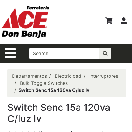
Ver
Departamentos
M
Búsqueda
Avanzada
Departamentos
Navegación de la Página
Shopper del
Mes
Casas Ferrmax
Departamentos
Electricidad
Interruptores
Bulk Toggle Switches
Ofertas
Switch Senc 15a 120va C/luz Iv
Financiamiento
Switch Senc 15a 120va
BEST
C/luz Iv
SELLERS!!!
Especiales del