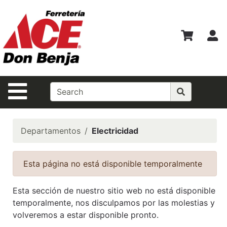
Ver
Departamentos
M
Búsqueda
Avanzada
Departamentos
Navegación de la Página
Shopper del
Mes
Casas Ferrmax
Departamentos
Electricidad
Ofertas
Esta página no está disponible temporalmente
Financiamiento
BEST
Esta sección de nuestro sitio web no está disponible
SELLERS!!!
temporalmente, nos disculpamos por las molestias y
volveremos a estar disponible pronto.
Especiales del