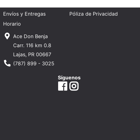
Mes
Envíos y Entregas
Póliza de Privacidad
Menu
Horario
Catálogo
Ace Don Benja
Refinar
Carr. 116 km 0.8
por
Lajas, PR 00667
categoría
Phone Number
(787) 899 - 3025
Refinar
por
Síguenos
marca
Refinar
por
precio
Categorías